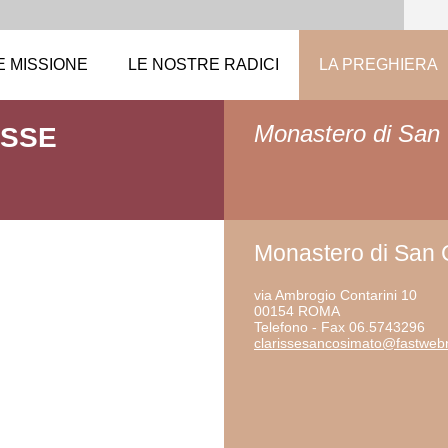
E MISSIONE
LE NOSTRE RADICI
LA PREGHIERA
Monastero di San
ISSE
Monastero di San 
via Ambrogio Contarini 10
00154 ROMA
Telefono - Fax 06.5743296
clarisse
sancosim
ato@fast
webn