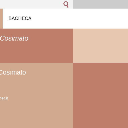
BACHECA
 Cosimato
Cosimato
et.i
t