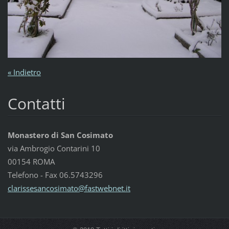
« Indietro
Contatti
Monastero di San Cosimato
via Ambrogio Contarini 10
00154 ROMA
Telefono - Fax 06.5743296
clarisse
sancosim
ato@fast
webnet.i
t